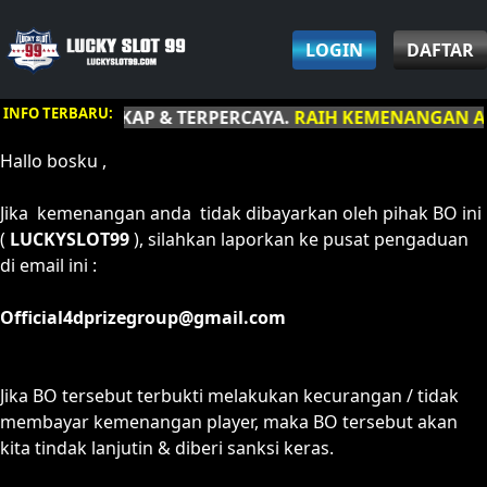
LOGIN
DAFTAR
INFO TERBARU:
NE TERLENGKAP & TERPERCAYA.
RAIH KEMENANGAN AN
Hallo bosku ,
Jika kemenangan anda tidak dibayarkan oleh pihak BO ini
(
LUCKYSLOT99
), silahkan laporkan ke pusat pengaduan
di email ini :
Official4dprizegroup@gmail.com
Jika BO tersebut terbukti melakukan kecurangan / tidak
membayar kemenangan player, maka BO tersebut akan
kita tindak lanjutin & diberi sanksi keras.